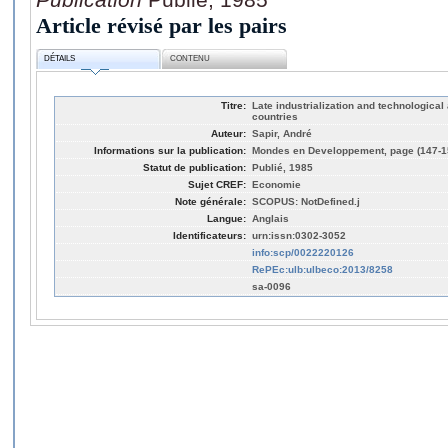
Article révisé par les pairs
DÉTAILS
CONTENU
Titre:
Late industrialization and technological 
countries
Auteur:
Sapir, André
Informations sur la publication:
Mondes en Developpement, page (147-1
Statut de publication:
Publié, 1985
Sujet CREF:
Economie
Note générale:
SCOPUS: NotDefined.j
Langue:
Anglais
Identificateurs:
urn:issn:0302-3052
info:scp/0022220126
RePEc:ulb:ulbeco:2013/8258
sa-0096