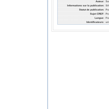
Auteur:
Sa
Informations sur la publication:
Si
Statut de publication:
Pu
Sujet CREF:
Ps
Langue:
Fr
Identificateurs:
ur