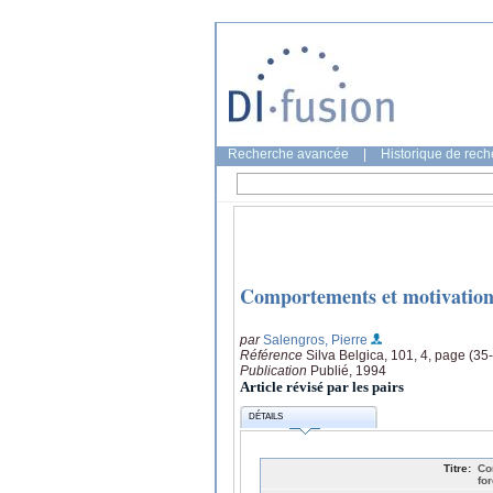
Recherche avancée
|
Historique de rec
Comportements et motivations
par
Salengros, Pierre
Référence
Silva Belgica, 101, 4, page (35
Publication
Publié, 1994
Article révisé par les pairs
DÉTAILS
Titre:
Co
for