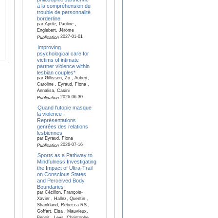
à la compréhension du
trouble de personnalité
borderline
par Aprile, Pauline ,
Englebert, Jérôme
2027-01-01
Publication
Improving
psychological care for
victims of intimate
partner violence within
lesbian couples*
par Gillissen, Zo , Aubert,
Caroline , Eyraud, Fiona ,
Annalisa, Casini
2026-06-30
Publication
Quand l'utopie masque
la violence :
Représentations
genrées des relations
lesbiennes
par Eyraud, Fiona
2026-07-16
Publication
Sports as a Pathway to
Mindfulness:Investigating
the Impact of Ultra-Trail
on Conscious States
and Perceived Body
Boundaries
par Cécillon, François-
Xavier , Hallez, Quentin ,
Shankland, Rebecca RS ,
Goffart, Elsa , Mauvieux,