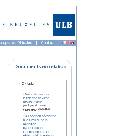
propos de DI-fusion
|
Contact
|
Documents en relation
DI-fusion
Quand la violence
lesbienne devient
moins visible
par Eyraud, Fiona
2026-11-05
Publication
La condition borderline
à la lumière de la
condition
baudelairienne :
Contribution de la
philosophie sartrienne