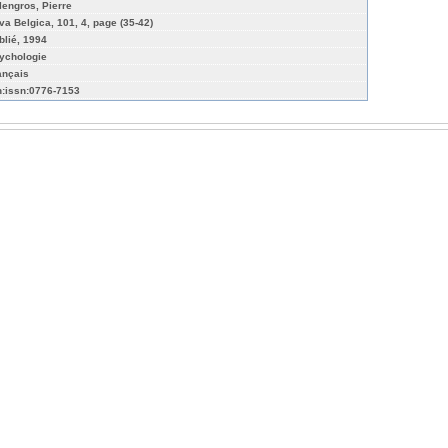
lengros, Pierre
lva Belgica, 101, 4, page (35-42)
blié, 1994
ychologie
ançais
n:issn:0776-7153