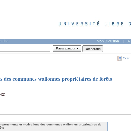
herche
Mon DI-fusion
|
À 
Passe-partout
Citer
 des communes wallonnes propriétaires de forêts
-42)
mportements et motivations des communes wallonnes propriétaires de
êts