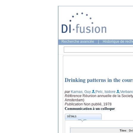
Recherche avancée
|
Historique de rec
Drinking patterns in the cour
par
Karnas, Guy
;Pelc, Isidore
;Verban
Référence
Réunion annuelle de la Society 
Amsterdam)
Publication
Non publié, 1978
Communication à un colloque
DÉTAILS
Titre:
Dr