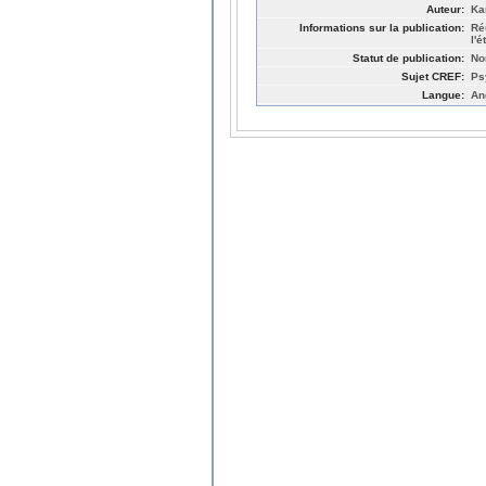
Auteur:
Ka
Informations sur la publication:
Ré
l'
Statut de publication:
No
Sujet CREF:
Ps
Langue:
An