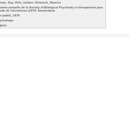
rnas, Guy; Pelc, Isidore; Verbanck, Maurice
union annuelle de la Society of Biological Psychiatry et Groupement pour
étude de l'alcoolisme (1978: Amsterdam)
n publié, 1978
ychologie
glais