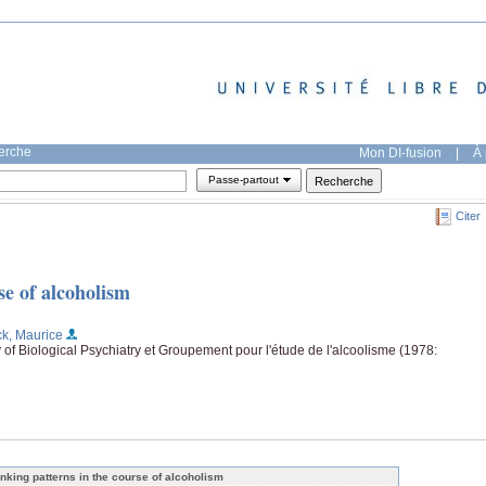
herche
Mon DI-fusion
|
À 
Passe-partout
Citer
se of alcoholism
ck, Maurice
of Biological Psychiatry et Groupement pour l'étude de l'alcoolisme (1978:
inking patterns in the course of alcoholism