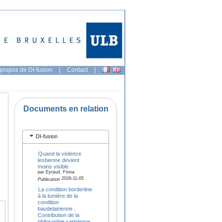
propos de DI-fusion
|
Contact
|
Documents en relation
DI-fusion
Quand la violence
lesbienne devient
moins visible
par Eyraud, Fiona
2026-11-05
Publication
La condition borderline
à la lumière de la
condition
baudelairienne :
Contribution de la
philosophie sartrienne