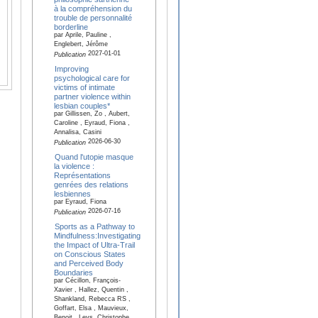
à la compréhension du
trouble de personnalité
borderline
par Aprile, Pauline ,
Englebert, Jérôme
2027-01-01
Publication
Improving
psychological care for
victims of intimate
partner violence within
lesbian couples*
par Gillissen, Zo , Aubert,
Caroline , Eyraud, Fiona ,
Annalisa, Casini
2026-06-30
Publication
Quand l'utopie masque
la violence :
Représentations
genrées des relations
lesbiennes
par Eyraud, Fiona
2026-07-16
Publication
Sports as a Pathway to
Mindfulness:Investigating
the Impact of Ultra-Trail
on Conscious States
and Perceived Body
Boundaries
par Cécillon, François-
Xavier , Hallez, Quentin ,
Shankland, Rebecca RS ,
Goffart, Elsa , Mauvieux,