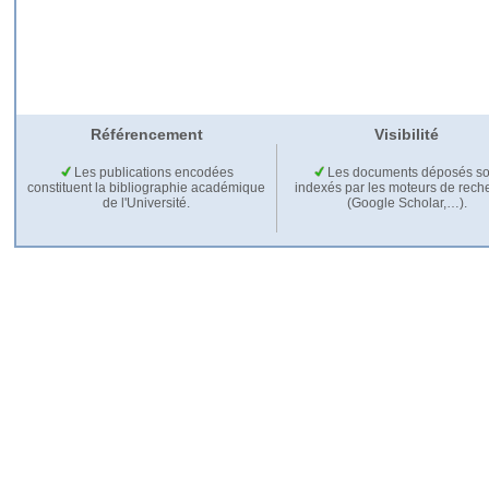
Référencement
Visibilité
Les publications encodées
Les documents déposés so
constituent la bibliographie académique
indexés par les moteurs de rech
de l'Université.
(Google Scholar,…).