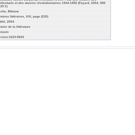
tellectuels et des œuvres révolutionnaires 1944-1956 (Fayard, 2004, 580
 25 €)
eche, Bibiane
toires littéraires, XXI, page (235)
blié, 2004
toire de la littérature
ançais
n:issn:1623-5843