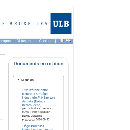
propos de DI-fusion
|
Contact
|
Documents en relation
DI-fusion
Prix littéraire entre
culture et stratégie
industrielle:Prix littéraire
de Baťa (Baťova
literární cena)
par Svobodova, Barbora ,
Méon, Pierre-Guillaume ,
David, Geraldine
2026-09-30
Publication
Liège-Bruxelles-
Liège:Jacques Izoard