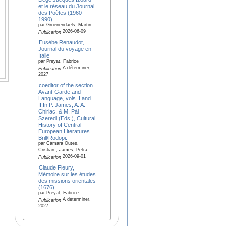
et le réseau du Journal
des Poètes (1960-
1990)
par Groenendaels, Martin
2026-06-09
Publication
Eusèbe Renaudot,
Journal du voyage en
Italie
par Preyat, Fabrice
A déterminer,
Publication
2027
coeditor of the section
Avant-Garde and
Language, vols. I and
II:In P. James, A. A.
Chiriac, & M. Pál
Szeredi (Eds.), Cultural
History of Central
European Literatures.
Brill/Rodopi.
par Cámara Outes,
Cristian , James, Petra
2026-09-01
Publication
Claude Fleury,
Mémoire sur les études
des missions orientales
(1676)
par Preyat, Fabrice
A déterminer,
Publication
2027