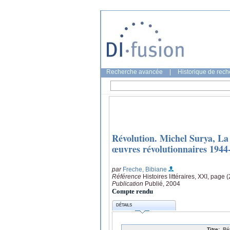
Recherche avancée
|
Historique de rec
Révolution. Michel Surya, La r
œuvres révolutionnaires 1944-
par
Freche, Bibiane
Référence
Histoires littéraires, XXI, page 
Publication
Publié, 2004
Compte rendu
DÉTAILS
Titre:
Ré