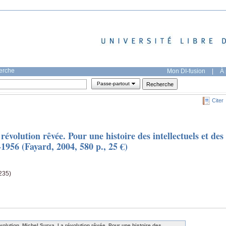
herche
Mon DI-fusion
|
À 
Passe-partout
Citer
évolution rêvée. Pour une histoire des intellectuels et des
1956 (Fayard, 2004, 580 p., 25 €)
(235)
volution. Michel Surya, La révolution rêvée. Pour une histoire des