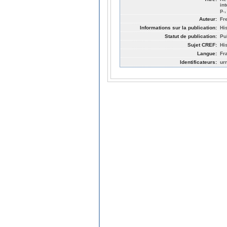
in
p.,
Auteur:
Fr
Informations sur la publication:
His
Statut de publication:
Pu
Sujet CREF:
His
Langue:
Fr
Identificateurs:
ur