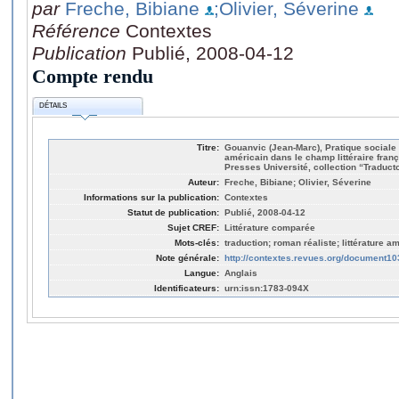
par
Freche, Bibiane
;Olivier, Séverine
Référence
Contextes
Publication
Publié, 2008-04-12
Compte rendu
DÉTAILS
Titre:
Gouanvic (Jean-Marc), Pratique sociale 
américain dans le champ littéraire franç
Presses Université, collection “Traducto
Auteur:
Freche, Bibiane; Olivier, Séverine
Informations sur la publication:
Contextes
Statut de publication:
Publié, 2008-04-12
Sujet CREF:
Littérature comparée
Mots-clés:
traduction; roman réaliste; littérature a
Note générale:
http://contextes.revues.org/document10
Langue:
Anglais
Identificateurs:
urn:issn:1783-094X