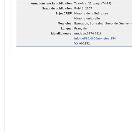
Informations sur la publication:
Textyles, 31, page (74-84)
Statut de publication:
Publié, 2007
Sujet CREF:
Histoire de la littérature
Histoire culturelle
Mots-clés:
Epuration; écrivains; Seconde Guerre 
Langue:
Français
Identificateurs:
urn:issn:0776-0116
info:doi/10.4000/textyles.354
VX-005652