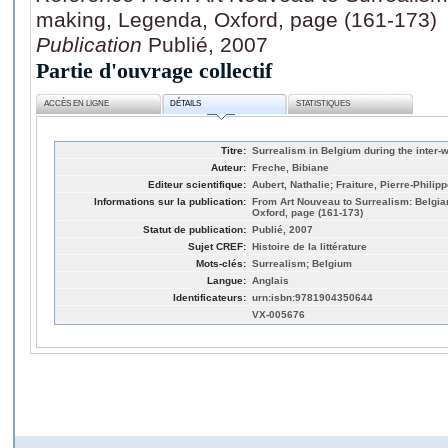
making, Legenda, Oxford, page (161-173)
Publication
Publié, 2007
Partie d'ouvrage collectif
ACCÈS EN LIGNE
DÉTAILS
STATISTIQUES
Titre:
Surrealism in Belgium during the inter-
Auteur:
Freche, Bibiane
Editeur scientifique:
Aubert, Nathalie; Fraiture, Pierre-Phili
Informations sur la publication:
From Art Nouveau to Surrealism: Belgia
Oxford, page (161-173)
Statut de publication:
Publié, 2007
Sujet CREF:
Histoire de la littérature
Mots-clés:
Surrealism; Belgium
Langue:
Anglais
Identificateurs:
urn:isbn:9781904350644
VX-005676