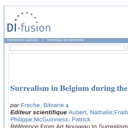
Recherche avancée
|
Historique de recherche
Surrealism in Belgium during the
par
Freche, Bibiane
Editeur scientifique
Aubert, Nathalie
;Frait
Philippe
;McGuinness, Patrick
Référence
From Art Nouveau to Surrealism: