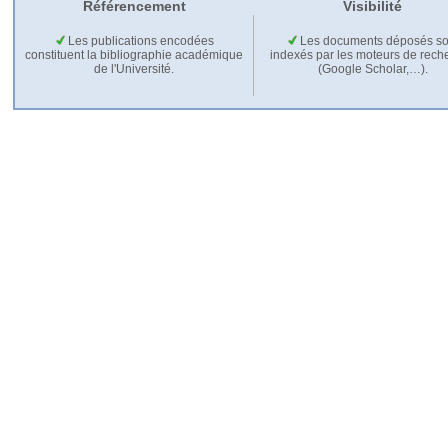
Référencement
Visibilité
Les publications encodées
Les documents déposés so
constituent la bibliographie académique
indexés par les moteurs de rech
de l'Université.
(Google Scholar,…).