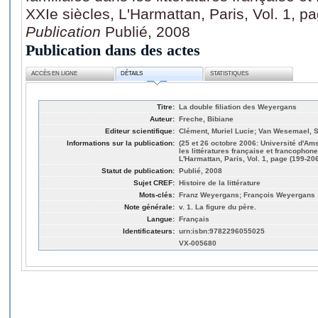
XXIe siècles, L'Harmattan, Paris, Vol. 1, p
Publication
Publié, 2008
Publication dans des actes
ACCÈS EN LIGNE
DÉTAILS
STATISTIQUES
Titre:
La double filiation des Weyergans
Auteur:
Freche, Bibiane
Editeur scientifique:
Clément, Muriel Lucie; Van Wesemael, 
Informations sur la publication:
(25 et 26 octobre 2006: Université d'Am
les littératures française et francophon
L'Harmattan, Paris, Vol. 1, page (199-20
Statut de publication:
Publié, 2008
Sujet CREF:
Histoire de la littérature
Mots-clés:
Franz Weyergans; François Weyergans
Note générale:
v. 1. La figure du père.
Langue:
Français
Identificateurs:
urn:isbn:9782296055025
VX-005680