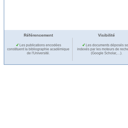
Référencement
Visibilité
Les publications encodées
Les documents déposés so
constituent la bibliographie académique
indexés par les moteurs de rech
de l'Université.
(Google Scholar,…).