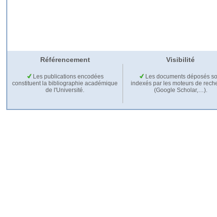
Référencement
Visibilité
Les publications encodées
Les documents déposés so
constituent la bibliographie académique
indexés par les moteurs de rech
de l'Université.
(Google Scholar,…).