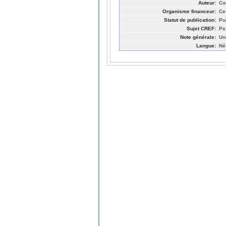
Auteur:
Co
Organisme financeur:
Ce
Statut de publication:
Pu
Sujet CREF:
Ps
Note générale:
Un
Langue:
Né