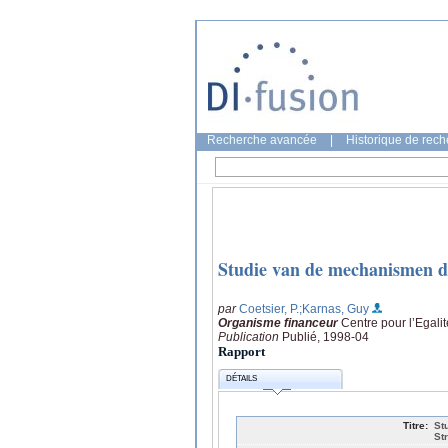
Recherche avancée
|
Historique de rec
Studie van de mechanismen di
par
Coetsier, P.
;Karnas, Guy
Organisme financeur
Centre pour l’Egali
Publication
Publié, 1998-04
Rapport
DÉTAILS
Titre:
St
St