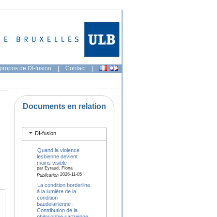
propos de DI-fusion
|
Contact
|
Documents en relation
DI-fusion
Quand la violence
lesbienne devient
moins visible
par Eyraud, Fiona
2026-11-05
Publication
La condition borderline
à la lumière de la
condition
baudelairienne :
Contribution de la
philosophie sartrienne