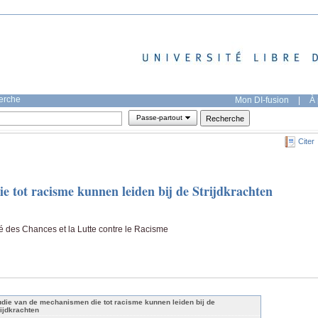
herche
Mon DI-fusion
|
À 
Passe-partout
Citer
e tot racisme kunnen leiden bij de Strijdkrachten
té des Chances et la Lutte contre le Racisme
udie van de mechanismen die tot racisme kunnen leiden bij de
rijdkrachten