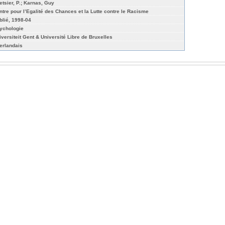
etsier, P.; Karnas, Guy
ntre pour l’Egalité des Chances et la Lutte contre le Racisme
blié, 1998-04
ychologie
iversiteit Gent & Université Libre de Bruxelles
erlandais