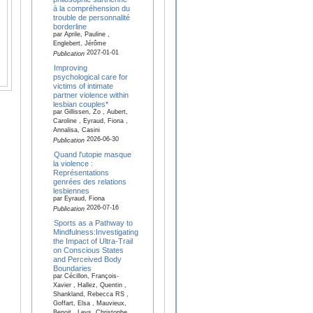
à la compréhension du
trouble de personnalité
borderline
par Aprile, Pauline ,
Englebert, Jérôme
2027-01-01
Publication
Improving
psychological care for
victims of intimate
partner violence within
lesbian couples*
par Gillissen, Zo , Aubert,
Caroline , Eyraud, Fiona ,
Annalisa, Casini
2026-06-30
Publication
Quand l'utopie masque
la violence :
Représentations
genrées des relations
lesbiennes
par Eyraud, Fiona
2026-07-16
Publication
Sports as a Pathway to
Mindfulness:Investigating
the Impact of Ultra-Trail
on Conscious States
and Perceived Body
Boundaries
par Cécillon, François-
Xavier , Hallez, Quentin ,
Shankland, Rebecca RS ,
Goffart, Elsa , Mauvieux,