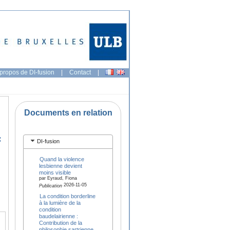
propos de DI-fusion
|
Contact
|
Documents en relation
:
DI-fusion
Quand la violence
lesbienne devient
moins visible
par Eyraud, Fiona
2026-11-05
Publication
La condition borderline
à la lumière de la
condition
baudelairienne :
Contribution de la
philosophie sartrienne