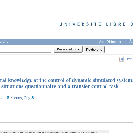
herche
Mon DI-fusion
|
À 
Passe-partout
Citer
neral knowledge at the control of dynamic simulated system
 situations questionnaire and a transfer control task
Jean
;Karnas, Guy
quisition of specific or general knowledge at the control of dynamic