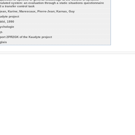
mulated system: an evaluation through a static situations questionnaire
d a transfer control task
jean, Karine; Marescaux, Pierre-Jean; Karnas, Guy
udyte project
blié, 1990
ychologie
 p.
port 2PR2GK of the Kaudyte project
glais