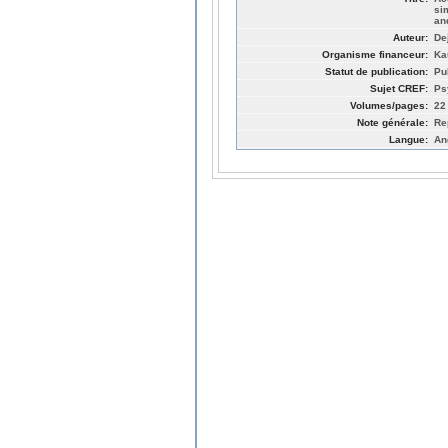
si
an
Auteur:
De
Organisme financeur:
Ka
Statut de publication:
Pu
Sujet CREF:
Ps
Volumes/pages:
22
Note générale:
Re
Langue:
An