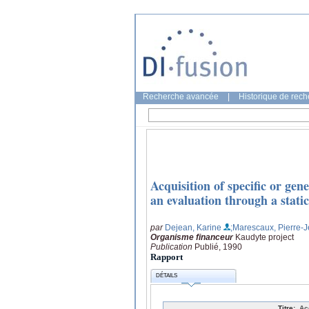
Recherche avancée
|
Historique de rec
Acquisition of specific or ge
an evaluation through a static
par
Dejean, Karine
;Marescaux, Pierre-
Organisme financeur
Kaudyte project
Publication
Publié, 1990
Rapport
DÉTAILS
Titre:
Ac