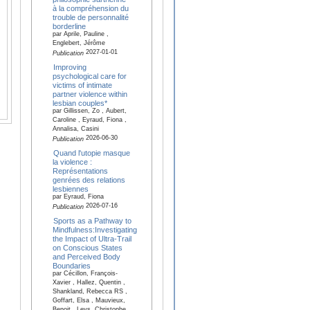
à la compréhension du
trouble de personnalité
borderline
par Aprile, Pauline ,
Englebert, Jérôme
2027-01-01
Publication
Improving
psychological care for
victims of intimate
partner violence within
lesbian couples*
par Gillissen, Zo , Aubert,
Caroline , Eyraud, Fiona ,
Annalisa, Casini
2026-06-30
Publication
Quand l'utopie masque
la violence :
Représentations
genrées des relations
lesbiennes
par Eyraud, Fiona
2026-07-16
Publication
Sports as a Pathway to
Mindfulness:Investigating
the Impact of Ultra-Trail
on Conscious States
and Perceived Body
Boundaries
par Cécillon, François-
Xavier , Hallez, Quentin ,
Shankland, Rebecca RS ,
Goffart, Elsa , Mauvieux,