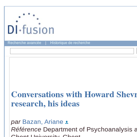
Recherche avancée
|
Historique de recherche
Conversations with Howard Shevri
research, his ideas
par
Bazan, Ariane
Référence
Department of Psychoanalysis an
Ghent University, Ghent