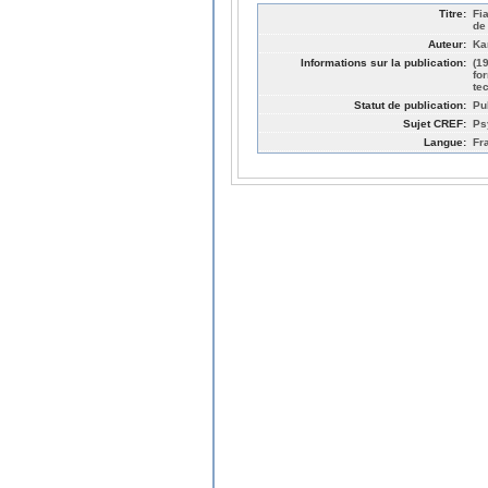
Titre:
Fi
de
Auteur:
Ka
Informations sur la publication:
(1
fo
te
Statut de publication:
Pu
Sujet CREF:
Ps
Langue:
Fr