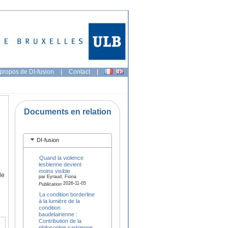
propos de DI-fusion
|
Contact
|
Documents en relation
DI-fusion
Quand la violence
lesbienne devient
moins visible
le
par Eyraud, Fiona
2026-11-05
Publication
La condition borderline
à la lumière de la
condition
baudelairienne :
Contribution de la
philosophie sartrienne