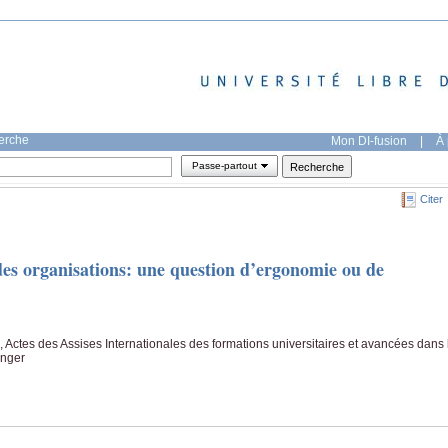
herche
Mon DI-fusion
|
À 
Passe-partout
Citer
é des organisations: une question d’ergonomie ou de
 Actes des Assises Internationales des formations universitaires et avancées dans 
anger