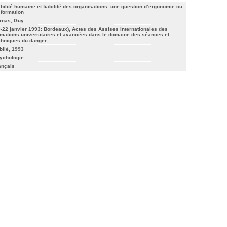
abilité humaine et fiabilité des organisations: une question d’ergonomie ou
 formation
rnas, Guy
9-22 janvier 1993: Bordeaux), Actes des Assises Internationales des
rmations universitaires et avancées dans le domaine des séances et
chniques du danger
blié, 1993
ychologie
ançais