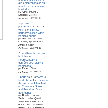
à la compréhension du
trouble de personnalité
borderline
par Aprile, Pauline ,
Englebert, Jérôme
2027-01-01
Publication
Improving
psychological care for
victims of intimate
partner violence within
lesbian couples*
par Gillissen, Zo , Aubert,
Caroline , Eyraud, Fiona ,
Annalisa, Casini
2026-06-30
Publication
Quand l'utopie masque
la violence :
Représentations
genrées des relations
lesbiennes
par Eyraud, Fiona
2026-07-16
Publication
Sports as a Pathway to
Mindfulness:Investigating
the Impact of Ultra-Trail
on Conscious States
and Perceived Body
Boundaries
par Cécillon, François-
Xavier , Hallez, Quentin ,
Shankland, Rebecca RS ,
Goffart, Elsa , Mauvieux,