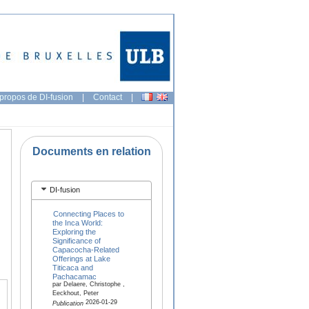
propos de DI-fusion
|
Contact
|
Documents en relation
DI-fusion
Connecting Places to
the Inca World:
Exploring the
Significance of
Capacocha-Related
Offerings at Lake
Titicaca and
Pachacamac
par Delaere, Christophe ,
Eeckhout, Peter
2026-01-29
Publication