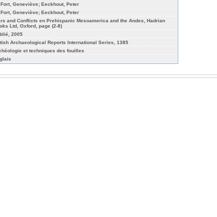
 Fort, Geneviève; Eeckhout, Peter
 Fort, Geneviève; Eeckhout, Peter
rs and Conflicts en Prehispanic Mesoamerica and the Andes, Hadrian
oks Ltd, Oxford, page (2-8)
blié, 2005
itish Archaeological Reports International Series, 1385
chéologie et techniques des fouilles
glais