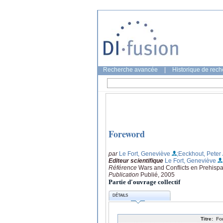
Recherche avancée
|
Historique de rec
Foreword
par
Le Fort, Geneviève
;Eeckhout, Peter
Editeur scientifique
Le Fort, Geneviève
Référence
Wars and Conflicts en Prehisp
Publication
Publié, 2005
Partie d'ouvrage collectif
DÉTAILS
Titre:
Fo