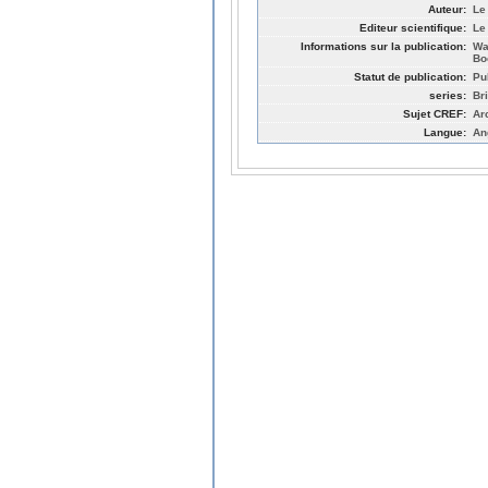
Auteur:
Le
Editeur scientifique:
Le
Informations sur la publication:
Wa
Bo
Statut de publication:
Pu
series:
Br
Sujet CREF:
Ar
Langue:
An