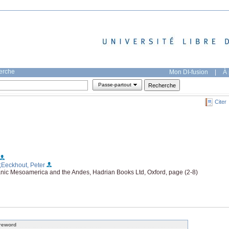
herche
Mon DI-fusion
|
À 
Passe-partout
Citer
;Eeckhout, Peter
anic Mesoamerica and the Andes, Hadrian Books Ltd, Oxford, page (2-8)
reword