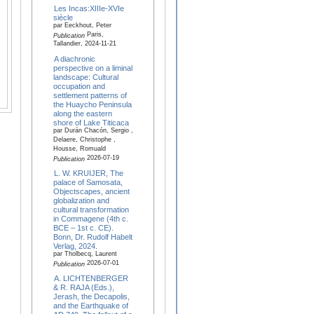
Les Incas:XIIIe-XVIe
siècle
par Eeckhout, Peter
Paris,
Publication
Tallandier, 2024-11-21
A diachronic
perspective on a liminal
landscape: Cultural
occupation and
settlement patterns of
the Huaycho Peninsula
along the eastern
shore of Lake Titicaca
par Durán Chacón, Sergio ,
Delaere, Christophe ,
Housse, Romuald
2026-07-19
Publication
L. W. KRUIJER, The
palace of Samosata,
Objectscapes, ancient
globalization and
cultural transformation
in Commagene (4th c.
BCE – 1st c. CE).
Bonn, Dr. Rudolf Habelt
Verlag, 2024.
par Tholbecq, Laurent
2026-07-01
Publication
A. LICHTENBERGER
& R. RAJA (Eds.),
Jerash, the Decapolis,
and the Earthquake of