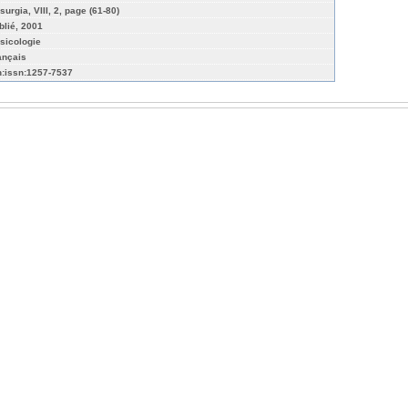
surgia, VIII, 2, page (61-80)
blié, 2001
sicologie
ançais
n:issn:1257-7537