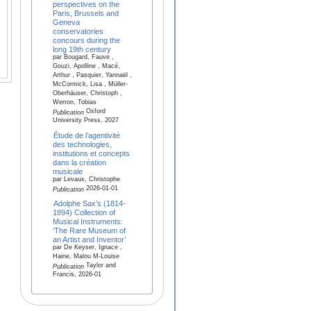
perspectives on the
Paris, Brussels and
Geneva
conservatories
concours during the
long 19th century
par Bougard, Fauve ,
Gouzi, Apolline , Macé,
Arthur , Pasquier, Yannaël ,
McCormick, Lisa , Müller-
Oberhäuser, Christoph ,
Werron, Tobias
Oxford
Publication
University Press, 2027
Étude de l’agentivité
des technologies,
institutions et concepts
dans la création
musicale
par Levaux, Christophe
2026-01-01
Publication
Adolphe Sax’s (1814-
1894) Collection of
Musical Instruments:
‘The Rare Museum of
an Artist and Inventor’
par De Keyser, Ignace ,
Haine, Malou M-Louise
Taylor and
Publication
Francis, 2026-01