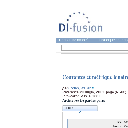
Recherche avancée
|
Historique de rec
Courantes et métrique binair
par
Corten, Walter
Référence
Musurgia, VIII, 2, page (61-80)
Publication
Publié, 2001
Article révisé par les pairs
DÉTAILS
Titre:
Co
Auteur:
Co