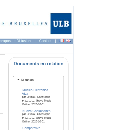
propos de DI-fusion
|
Contact
|
Documents en relation
DI-fusion
Musica Elettronica
Viva
par Levaux, Christophe
Grove Music
Publication
Online, 2026-10-01
Nuova Consonanza
par Levaux, Christophe
Grove Music
Publication
Online, 2026-10-01
Comparative