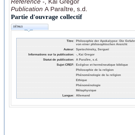
Référence
-, Kai Gregor
Publication
A Paraître, s.d.
Partie d'ouvrage collectif
DÉTAILS
Titre:
Philosophie der Apokalypse: Die Gefah
von einer philosophischen Ansicht
Auteur:
Spetschinsky, Sergueï
Informations sur la publication:
-, Kai Gregor
Statut de publication:
A Paraître, s.d.
Sujet CREF:
Exégèse et herméneutique biblique
Philosophie de la religion
Phénoménologie de la religion
Ethique
Phénoménologie
Métaphysique
Langue:
Allemand