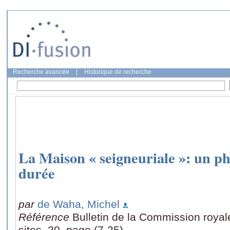
Recherche avancée
|
Historique de recherche
La Maison « seigneuriale »: un 
durée
par
de Waha, Michel
Référence
Bulletin de la Commission roya
sites, 20, page (7-25)