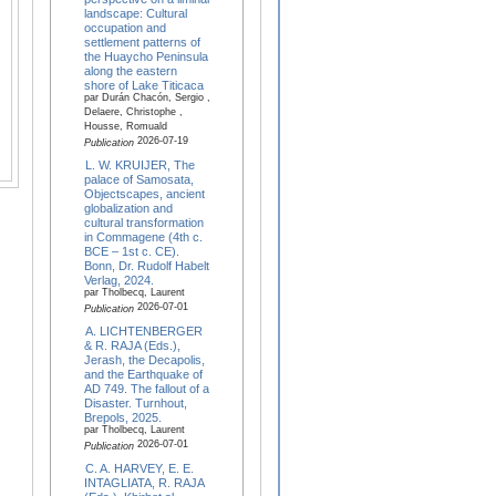
landscape: Cultural
occupation and
settlement patterns of
the Huaycho Peninsula
along the eastern
shore of Lake Titicaca
par Durán Chacón, Sergio ,
Delaere, Christophe ,
Housse, Romuald
2026-07-19
Publication
L. W. KRUIJER, The
palace of Samosata,
Objectscapes, ancient
globalization and
cultural transformation
in Commagene (4th c.
BCE – 1st c. CE).
Bonn, Dr. Rudolf Habelt
Verlag, 2024.
par Tholbecq, Laurent
2026-07-01
Publication
A. LICHTENBERGER
& R. RAJA (Eds.),
Jerash, the Decapolis,
and the Earthquake of
AD 749. The fallout of a
Disaster. Turnhout,
Brepols, 2025.
par Tholbecq, Laurent
2026-07-01
Publication
C. A. HARVEY, E. E.
INTAGLIATA, R. RAJA