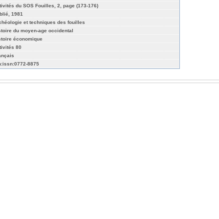
tivités du SOS Fouilles, 2, page (173-176)
blié, 1981
chéologie et techniques des fouilles
stoire du moyen-age occidental
stoire économique
tivités 80
ançais
n:issn:0772-8875