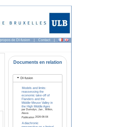
propos de DI-fusion
|
Contact
|
Documents en relation
DI-fusion
Models and limits:
reassessing the
economic take-off of
Flanders and the
Middle-Meuse Valley in
the High Middle Ages
par Dumolyn, Jan , Wilkin,
Alexis
2026-06-04
Publication
A diachronic
perspective on a liminal