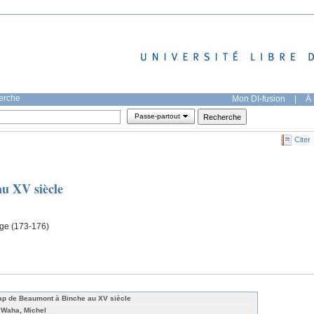
herche
Mon DI-fusion
|
À 
Passe-partout
Citer
u XV siècle
age (173-176)
ap de Beaumont à Binche au XV siècle
 Waha, Michel