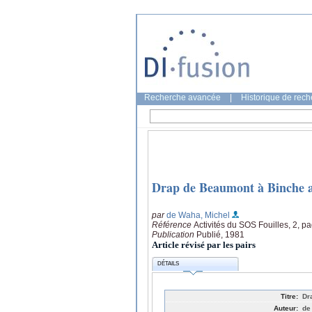
Recherche avancée
|
Historique de rec
Drap de Beaumont à Binche a
par
de Waha, Michel
Référence
Activités du SOS Fouilles, 2, p
Publication
Publié, 1981
Article révisé par les pairs
DÉTAILS
Titre:
Dr
Auteur:
de