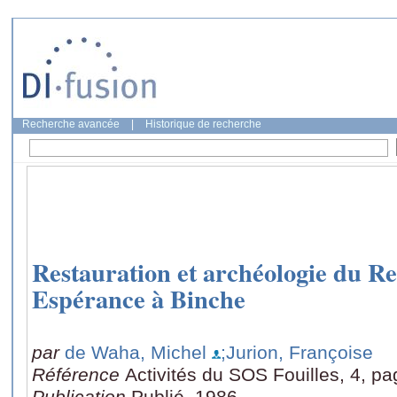
Recherche avancée
|
Historique de recherche
Restauration et archéologie du R
Espérance à Binche
par
de Waha, Michel
;Jurion, Françoise
Référence
Activités du SOS Fouilles, 4, pa
Publication
Publié, 1986