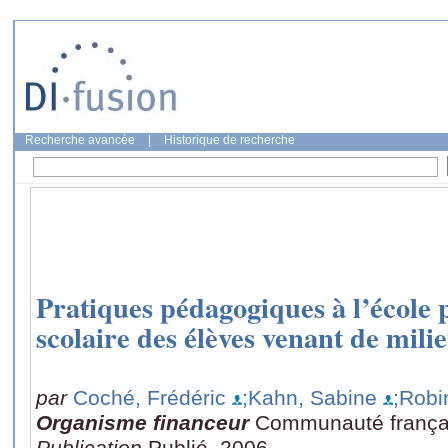
Recherche avancée
|
Historique de recherche
Pratiques pédagogiques à l’école p
scolaire des élèves venant de mili
par
Coché, Frédéric
;Kahn, Sabine
;Robi
Organisme financeur
Communauté frança
Publication
Publié, 2006