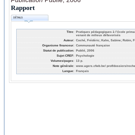
Rapport
DÉTAILS
Titre:
Pratiques pédagogiques à l’école primai
venant de milieux défavorisés
Auteur:
Coché, Frédéric; Kahn, Sabine; Robin, 
Organisme financeur:
Communauté française
Statut de publication:
Publié, 2006
Sujet CREF:
Psychologie
Volumes/pages:
13 p.
Note générale:
www.agers.cfwb.be/ prof/dossiers/rech
Langue:
Français