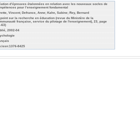
éation d’épreuves étalonnées en relation avec les nouveaux socles de
mpétences pour l’enseignement fondamental
rette, Vincent; Defrance, Anne; Kahn, Sabine; Rey, Bernard
 point sur la recherche en éducation (revue du Ministère de la
mmunauté française, service du pilotage de l'enseignement), 23, page
1-63)
blié, 2002-04
ychologie
ançais
n:issn:1376-8425