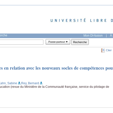
herche
Mon DI-fusion
|
À 
Passe-partout
Citer
s en relation avec les nouveaux socles de compétences pou
Kahn, Sabine
;Rey, Bernard
ducation (revue du Ministère de la Communauté française, service du pilotage de