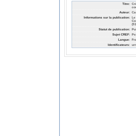
Titre:
Cr
co
Auteur:
Ca
Informations sur la publication:
Le
Co
(5
Statut de publication:
Pu
Sujet CREF:
Ps
Langue:
Fr
Identificateurs:
ur