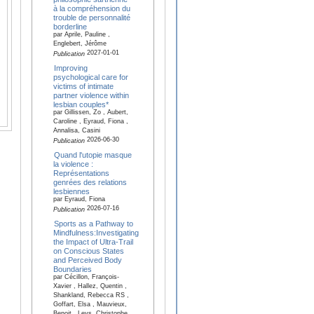
à la compréhension du
trouble de personnalité
borderline
par Aprile, Pauline ,
Englebert, Jérôme
2027-01-01
Publication
Improving
psychological care for
victims of intimate
partner violence within
lesbian couples*
par Gillissen, Zo , Aubert,
Caroline , Eyraud, Fiona ,
Annalisa, Casini
2026-06-30
Publication
Quand l'utopie masque
la violence :
Représentations
genrées des relations
lesbiennes
par Eyraud, Fiona
2026-07-16
Publication
Sports as a Pathway to
Mindfulness:Investigating
the Impact of Ultra-Trail
on Conscious States
and Perceived Body
Boundaries
par Cécillon, François-
Xavier , Hallez, Quentin ,
Shankland, Rebecca RS ,
Goffart, Elsa , Mauvieux,