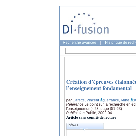
Recherche avancée
|
Historique de rec
Création d’épreuves étalonnée
l’enseignement fondamental
par
Carette, Vincent
;Defrance, Anne
;
Référence
Le point sur la recherche en é
l'enseignement), 23, page (51-63)
Publication
Publié, 2002-04
Article sans comité de lecture
DÉTAILS