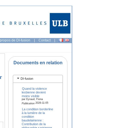
propos de DI-fusion
|
Contact
|
Documents en relation
r
DI-fusion
Quand la violence
lesbienne devient
moins visible
par Eyraud, Fiona
2026-11-05
Publication
La condition borderline
à la lumière de la
condition
baudelairienne :
Contribution de la
philosophie sartrienne