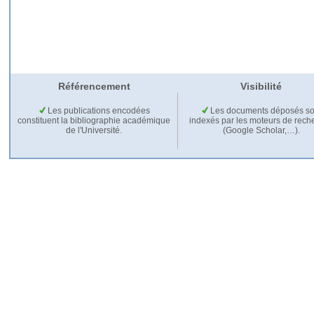
Référencement
Visibilité
Les publications encodées
Les documents déposés so
constituent la bibliographie académique
indexés par les moteurs de rech
de l'Université.
(Google Scholar,…).