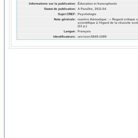
Informations sur la publication:
Éducation et francophonie
Statut de publication:
A Paraître, 2011-04
Sujet CREF:
Psychologie
Note générale:
numéro thématique : « Regard critique su
scientifique à l'égard de la réussite scola
(12 p.)
Langue:
Français
Identificateurs:
urn:issn:0849-1089