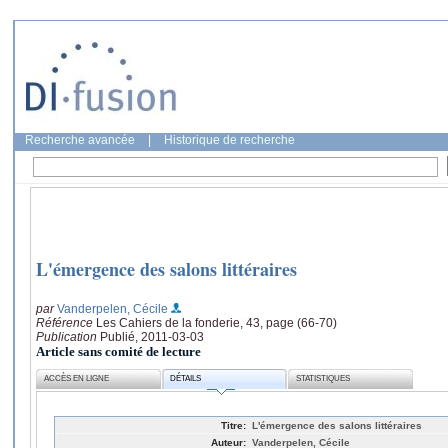
Recherche avancée
|
Historique de recherche
L'émergence des salons littéraires
par
Vanderpelen, Cécile
Référence
Les Cahiers de la fonderie, 43, page (66-70)
Publication
Publié, 2011-03-03
Article sans comité de lecture
ACCÈS EN LIGNE
DÉTAILS
STATISTIQUES
Titre:
L'émergence des salons littéraires
Auteur:
Vanderpelen, Cécile