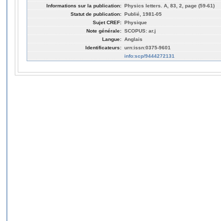
Informations sur la publication:
Physics letters. A, 83, 2, page (59-61)
Statut de publication:
Publié, 1981-05
Sujet CREF:
Physique
Note générale:
SCOPUS: ar.j
Langue:
Anglais
Identificateurs:
urn:issn:0375-9601
info:scp/9444272131