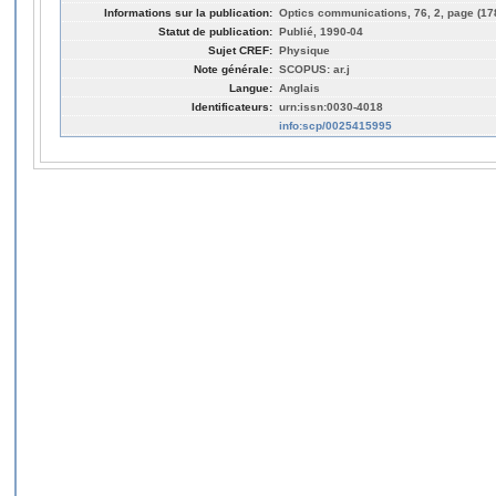
Informations sur la publication:
Optics communications, 76, 2, page (17
Statut de publication:
Publié, 1990-04
Sujet CREF:
Physique
Note générale:
SCOPUS: ar.j
Langue:
Anglais
Identificateurs:
urn:issn:0030-4018
info:scp/0025415995