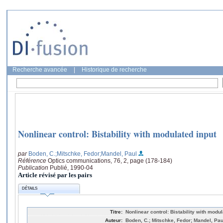
Recherche avancée
|
Historique de recherche
Nonlinear control: Bistability with modulated input
par
Boden, C.
;Mitschke, Fedor
;Mandel, Paul
Référence
Optics communications, 76, 2, page (178-184)
Publication
Publié, 1990-04
Article révisé par les pairs
DÉTAILS
Titre:
Nonlinear control: Bistability with modul
Auteur:
Boden, C.; Mitschke, Fedor; Mandel, Pau