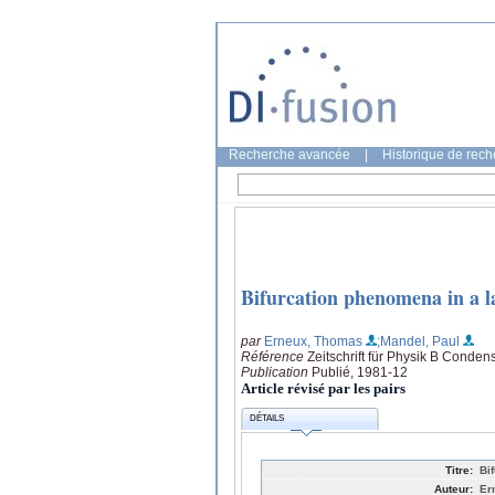
Recherche avancée
|
Historique de rec
Bifurcation phenomena in a la
par
Erneux, Thomas
;Mandel, Paul
Référence
Zeitschrift für Physik B Conden
Publication
Publié, 1981-12
Article révisé par les pairs
DÉTAILS
Titre:
Bi
Auteur:
Er