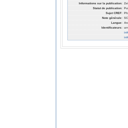
Informations sur la publication:
Ze
Statut de publication:
Pu
Sujet CREF:
Ph
Note générale:
SC
Langue:
An
Identificateurs:
ur
in
in