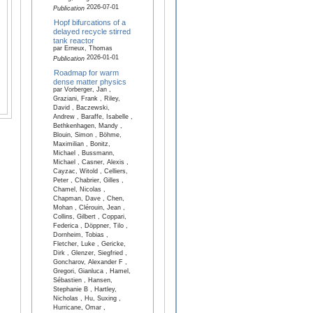
2026-07-01
Publication
Hopf bifurcations of a
delayed recycle stirred
tank reactor
par Erneux, Thomas
2026-01-01
Publication
Roadmap for warm
dense matter physics
par Vorberger, Jan ,
Graziani, Frank , Riley,
David , Baczewski,
Andrew , Baraffe, Isabelle ,
Bethkenhagen, Mandy ,
Blouin, Simon , Böhme,
Maximilian , Bonitz,
Michael , Bussmann,
Michael , Casner, Alexis ,
Cayzac, Witold , Celliers,
Peter , Chabrier, Gilles ,
Chamel, Nicolas ,
Chapman, Dave , Chen,
Mohan , Clérouin, Jean ,
Collins, Gilbert , Coppari,
Federica , Döppner, Tilo ,
Dornheim, Tobias ,
Fletcher, Luke , Gericke,
Dirk , Glenzer, Siegfried ,
Goncharov, Alexander F ,
Gregori, Gianluca , Hamel,
Sébastien , Hansen,
Stephanie B , Hartley,
Nicholas , Hu, Suxing ,
Hurricane, Omar ,