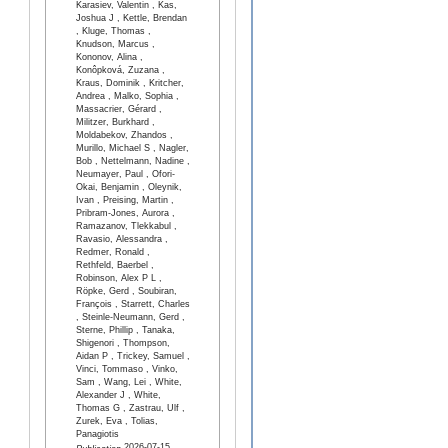
Karasiev, Valentin , Kas,
Joshua J , Kettle, Brendan
, Kluge, Thomas ,
Knudson, Marcus ,
Kononov, Alina ,
Konôpková, Zuzana ,
Kraus, Dominik , Kritcher,
Andrea , Malko, Sophia ,
Massacrier, Gérard ,
Militzer, Burkhard ,
Moldabekov, Zhandos ,
Murillo, Michael S , Nagler,
Bob , Nettelmann, Nadine ,
Neumayer, Paul , Ofori-
Okai, Benjamin , Oleynik,
Ivan , Preising, Martin ,
Pribram-Jones, Aurora ,
Ramazanov, Tlekkabul ,
Ravasio, Alessandra ,
Redmer, Ronald ,
Rethfeld, Baerbel ,
Robinson, Alex P L ,
Röpke, Gerd , Soubiran,
François , Starrett, Charles
, Steinle-Neumann, Gerd ,
Sterne, Phillip , Tanaka,
Shigenori , Thompson,
Aidan P , Trickey, Samuel ,
Vinci, Tommaso , Vinko,
Sam , Wang, Lei , White,
Alexander J , White,
Thomas G , Zastrau, Ulf ,
Zurek, Eva , Tolias,
Panagiotis