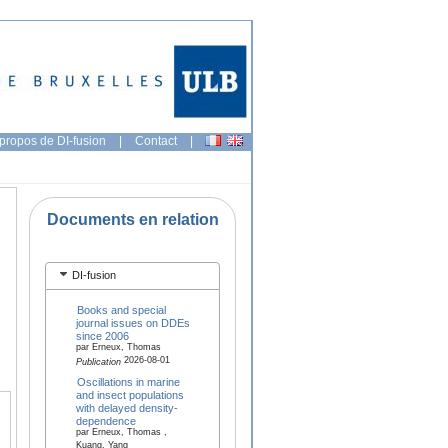
propos de DI-fusion
|
Contact
|
Documents en relation
DI-fusion
Books and special
journal issues on DDEs
since 2006
par Erneux, Thomas
2026-08-01
Publication
Oscillations in marine
and insect populations
with delayed density-
dependence
par Erneux, Thomas ,
Kuang, Yang