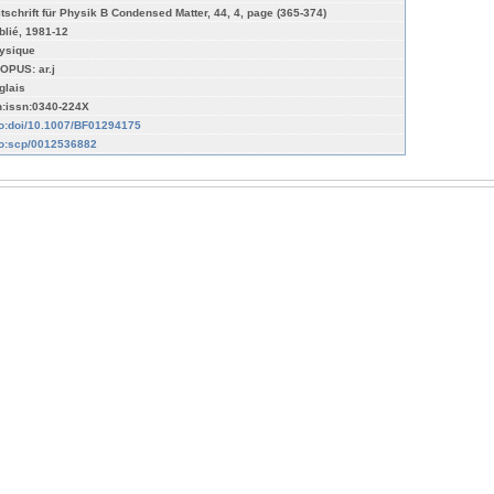
itschrift für Physik B Condensed Matter, 44, 4, page (365-374)
blié, 1981-12
ysique
OPUS: ar.j
glais
n:issn:0340-224X
fo:doi/10.1007/BF01294175
fo:scp/0012536882