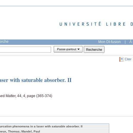
herche
Mon DI-fusion
|
À 
Passe-partout
Citer
ser with saturable absorber. II
sed Matter, 44, 4, page (365-374)
furcation phenomena in a laser with saturable absorber. II
neux, Thomas; Mandel, Paul