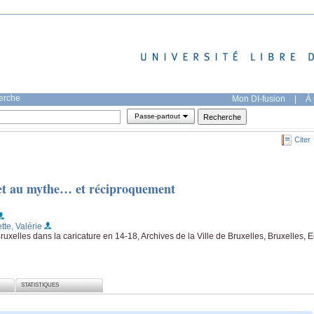
herche
Mon DI-fusion
|
À 
Passe-partout
Citer
e et au mythe… et réciproquement
ette, Valérie
ruxelles dans la caricature en 14-18, Archives de la Ville de Bruxelles, Bruxelles, E
STATISTIQUES