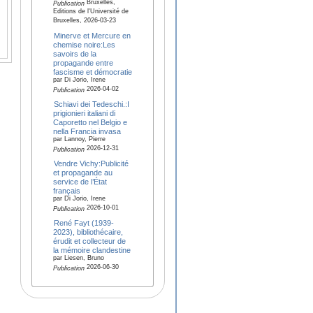
Bruxelles,
Publication
Editions de l'Université de
Bruxelles, 2026-03-23
Minerve et Mercure en
chemise noire:Les
savoirs de la
propagande entre
fascisme et démocratie
par Di Jorio, Irene
2026-04-02
Publication
Schiavi dei Tedeschi.:I
prigionieri italiani di
Caporetto nel Belgio e
nella Francia invasa
par Lannoy, Pierre
2026-12-31
Publication
Vendre Vichy:Publicité
et propagande au
service de l’État
français
par Di Jorio, Irene
2026-10-01
Publication
René Fayt (1939-
2023), bibliothécaire,
érudit et collecteur de
la mémoire clandestine
par Liesen, Bruno
2026-06-30
Publication