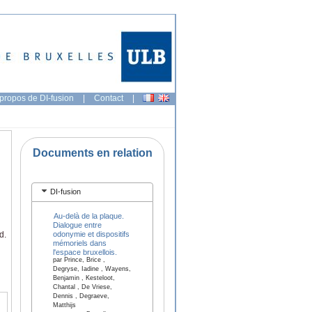
propos de DI-fusion
|
Contact
|
Documents en relation
DI-fusion
Au-delà de la plaque.
Dialogue entre
odonymie et dispositifs
d.
mémoriels dans
l'espace bruxellois.
par Prince, Brice ,
Degryse, Iadine , Wayens,
Benjamin , Kesteloot,
Chantal , De Vriese,
Dennis , Degraeve,
Matthijs