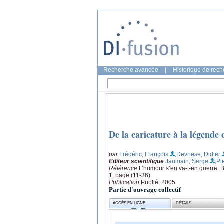
Recherche avancée
|
Historique de rec
De la caricature à la légend
par
Frédéric, François
;Devriese, Didier
Editeur scientifique
Jaumain, Serge
;Pi
Référence
L’humour s’en va-t-en guerre. B
1, page (11-36)
Publication
Publié, 2005
Partie d'ouvrage collectif
ACCÈS EN LIGNE
DÉTAILS