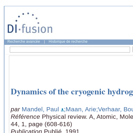
Recherche avancée
|
Historique de recherche
Dynamics of the cryogenic hydro
par
Mandel, Paul
;Maan, Arie
;Verhaar, Bo
Référence
Physical review. A, Atomic, Mole
44, 1, page (608-616)
Publication
Publié, 1991