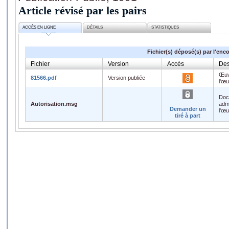
Article révisé par les pairs
ACCÈS EN LIGNE
DÉTAILS
STATISTIQUES
Fichier(s) déposé(s) par l'enc
Fichier
Version
Accès
Des
Œuv
81566.pdf
Version publiée
l'œ
Doc
Autorisation.msg
admi
Demander un
l'œ
tiré à part