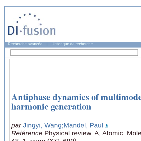
Recherche avancée
|
Historique de recherche
Antiphase dynamics of multimode 
harmonic generation
par
Jingyi, Wang
;Mandel, Paul
Référence
Physical review. A, Atomic, Mole
48, 1, page (671-680)