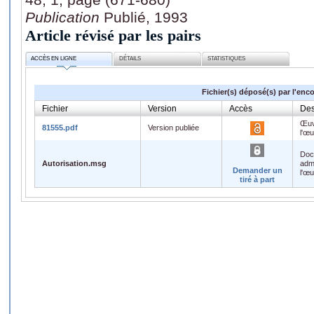
Publication
Publié, 1993
Article révisé par les pairs
ACCÈS EN LIGNE
DÉTAILS
STATISTIQUES
Fichier(s) déposé(s) par l'enc
Fichier
Version
Accès
Des
Œuv
81555.pdf
Version publiée
l'œ
Doc
Autorisation.msg
admi
Demander un
l'œ
tiré à part