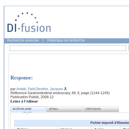
Recherche avancée
|
Historique de recherche
Response:
par
Antaki, Fadi
;Devière, Jacques
Référence
Gastrointestinal endoscopy, 68, 6, page (1244-1245)
Publication
Publié, 2008-12
Lettre à l'éditeur
ACCÈS EN LIGNE
DÉTAILS
STATISTIQUES
Fichier importé d'Elsevier