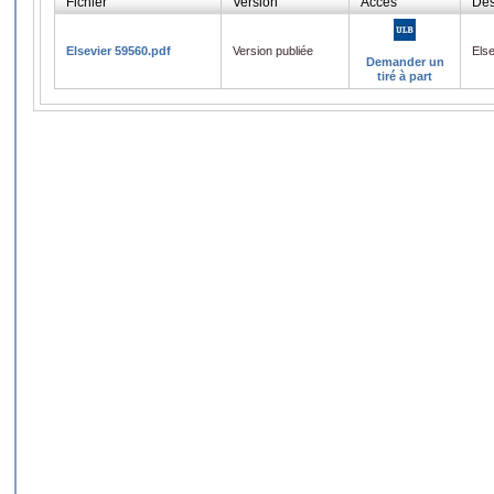
Fichier
Version
Accès
Des
Elsevier 59560.pdf
Version publiée
Els
Demander un
tiré à part