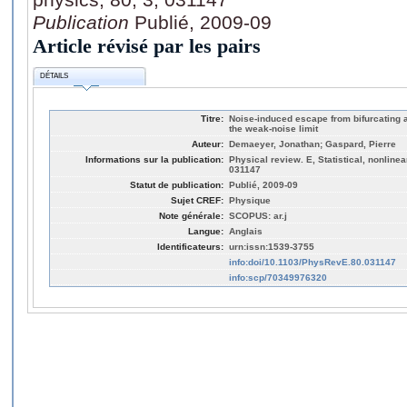
Publication
Publié, 2009-09
Article révisé par les pairs
DÉTAILS
Titre:
Noise-induced escape from bifurcating a
the weak-noise limit
Auteur:
Demaeyer, Jonathan; Gaspard, Pierre
Informations sur la publication:
Physical review. E, Statistical, nonlinea
031147
Statut de publication:
Publié, 2009-09
Sujet CREF:
Physique
Note générale:
SCOPUS: ar.j
Langue:
Anglais
Identificateurs:
urn:issn:1539-3755
info:doi/10.1103/PhysRevE.80.031147
info:scp/70349976320