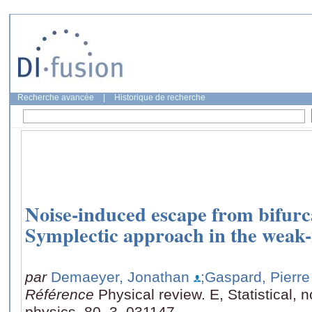
Recherche avancée
|
Historique de recherche
Noise-induced escape from bifurca
Symplectic approach in the weak-
par
Demaeyer, Jonathan
;Gaspard, Pierre
Référence
Physical review. E, Statistical, 
physics, 80, 3, 031147