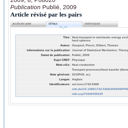
Publication
Publié, 2009
Article révisé par les pairs
ACCÈS EN LIGNE
DÉTAILS
STATISTIQUES
Titre:
Heat transport in stochastic energy exc
hard spheres
Auteur:
Gaspard, Pierre; Gilbert, Thomas
Informations sur la publication:
Journal of Statistical Mechanics: Theo
Statut de publication:
Publié, 2009
Sujet CREF:
Physique
Mots-clés:
Heat conduction
Transport processes/heat transfer (theo
Note générale:
SCOPUS: ar.j
Langue:
Anglais
Identificateurs:
urn:issn:1742-5468
info:doi/10.1088/1742-5468/2009/08/P0
info:scp/70449399239