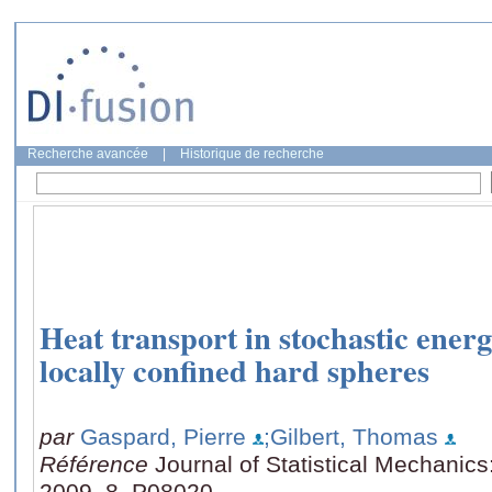
Recherche avancée
|
Historique de recherche
Heat transport in stochastic ener
locally confined hard spheres
par
Gaspard, Pierre
;Gilbert, Thomas
Référence
Journal of Statistical Mechanic
2009, 8, P08020