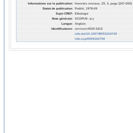
Informations sur la publication:
Insectes sociaux, 25, 3, page (247-265)
Statut de publication:
Publié, 1978-09
Sujet CREF:
Ethologie
Note générale:
SCOPUS: ar.j
Langue:
Anglais
Identificateurs:
urn:issn:0020-1812
info:doi/10.1007/BF02224745
info:scp/0009162790