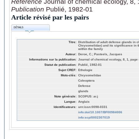
Référence
Journal of chemical ecology, 8, 
Publication
Publié, 1982-01
Article révisé par les pairs
DÉTAILS
Titre:
Distribution of adult defense glands in 
Chrysomelidae) and its significance in
within the family
Auteur:
Deroe, C.; Pasteels, Jacques
Informations sur la publication:
Journal of chemical ecology, 8, 1, page 
Statut de publication:
Publié, 1982-01
Sujet CREF:
Ethologie
Mots-clés:
Chrysomelidae
Coleoptera
Defense
glands
Note générale:
SCOPUS: ar.j
Langue:
Anglais
Identificateurs:
urn:issn:0098-0331
info:doi/10.1007/BF00984006
info:scp/0002307019