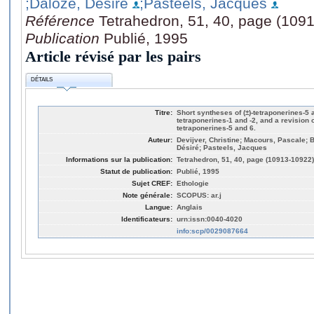
;Daloze, Désiré
;Pasteels, Jacques
Référence
Tetrahedron, 51, 40, page (109
Publication
Publié, 1995
Article révisé par les pairs
DÉTAILS
Titre:
Short syntheses of (±)-tetraponerines-5 
tetraponerines-1 and -2, and a revision of
tetraponerines-5 and 6.
Auteur:
Devijver, Christine; Macours, Pascale;
Désiré; Pasteels, Jacques
Informations sur la publication:
Tetrahedron, 51, 40, page (10913-10922)
Statut de publication:
Publié, 1995
Sujet CREF:
Ethologie
Note générale:
SCOPUS: ar.j
Langue:
Anglais
Identificateurs:
urn:issn:0040-4020
info:scp/0029087664