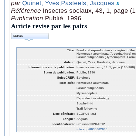
par
Quinet, Yves
;Pasteels, Jacques
Référence
Insectes sociaux, 43, 1, page (
Publication
Publié, 1996
Article révisé par les pairs
DÉTAILS
Titre:
Food and reproductive strategies of th
Homoeusa acuminata (Aleocharinae) on th
Lasius fuliginosus (Hymenoptera: Formi
Auteur:
Quinet, Yves; Pasteels, Jacques
Informations sur la publication:
Insectes sociaux, 43, 1, page (105-108)
Statut de publication:
Publié, 1996
Sujet CREF:
Ethologie
Mots-clés:
Homoeusa acuminata
Lasius fuliginosus
Myrmecophile
Reproductive strategy
Staphylinid
Trail following
Note générale:
SCOPUS: ar.j
Langue:
Anglais
Identificateurs:
urn:issn:0020-1812
info:scp/0030062040