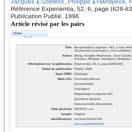
Jacques
;Soetens, Philippe
;Handjieva, 
Référence
Experientia, 52, 6, page (628-6
Publication
Publié, 1996
Article révisé par les pairs
DÉTAILS
Titre:
Nα-quinaldyl-L-arginine ·HCl, a new def
24-punctata (Coleoptera, Coccinellidae)
Auteur:
Wang, Songlin; Braekman, Jean Claude; 
Soetens, Philippe; Handjieva, Nedjalka
Informations sur la publication:
Experientia, 52, 6, page (628-630)
Statut de publication:
Publié, 1996
Sujet CREF:
Ethologie
Mots-clés:
Chemical defense
Coccinellidae
Coleoptera
Nαquinaldyl-L-arginine HCl
Quinoline alkaloid
Subcoccinella-24-punctata
Note générale:
SCOPUS: ar.j
Langue:
Anglais
Identificateurs:
urn:issn:0014-4754
info:scp/0029902001