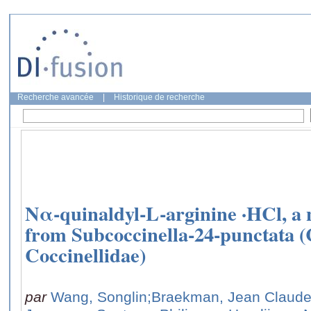
Recherche avancée
|
Historique de recherche
Nα-quinaldyl-L-arginine ·HCl, a 
from Subcoccinella-24-punctata (
Coccinellidae)
par
Wang, Songlin
;Braekman, Jean Claud