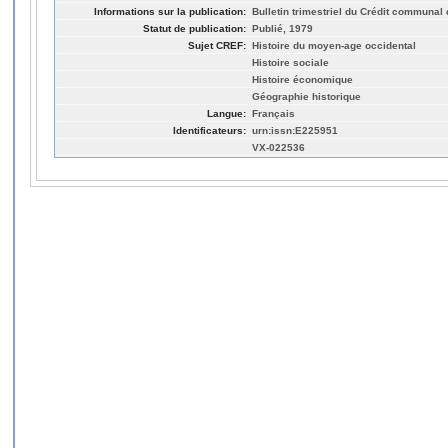
Informations sur la publication:
Bulletin trimestriel du Crédit communal 
Statut de publication:
Publié, 1979
Sujet CREF:
Histoire du moyen-age occidental
Histoire sociale
Histoire économique
Géographie historique
Langue:
Français
Identificateurs:
urn:issn:E225951
VX-022536