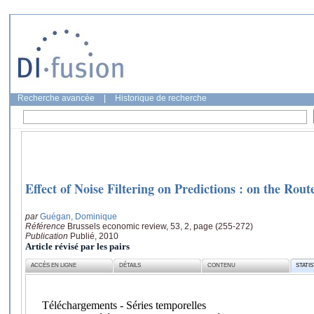
Recherche avancée
|
Historique de recherche
Effect of Noise Filtering on Predictions : on the Rout
par
Guégan, Dominique
Référence
Brussels economic review, 53, 2, page (255-272)
Publication
Publié, 2010
Article révisé par les pairs
ACCÈS EN LIGNE
DÉTAILS
CONTENU
STATI