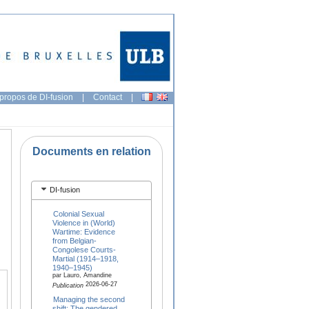
propos de DI-fusion
|
Contact
|
Documents en relation
DI-fusion
Colonial Sexual
Violence in (World)
Wartime: Evidence
from Belgian-
Congolese Courts-
Martial (1914–1918,
1940–1945)
par Lauro, Amandine
2026-06-27
Publication
Managing the second
shift: The gendered