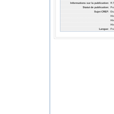
Informations sur la publication:
R.
Statut de publication:
Pu
Sujet CREF:
Et
Hi
Hi
Hi
Langue:
Fr