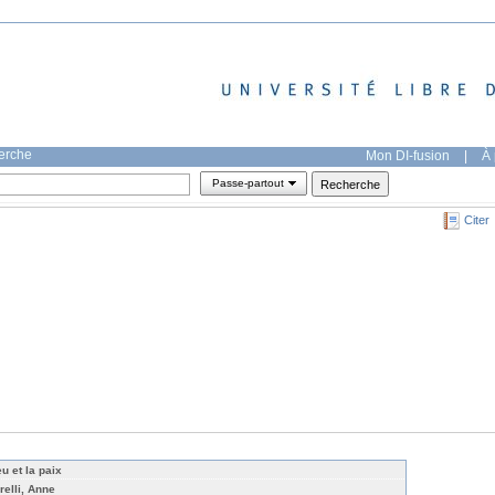
herche
Mon DI-fusion
|
À 
Passe-partout
Citer
u et la paix
relli, Anne