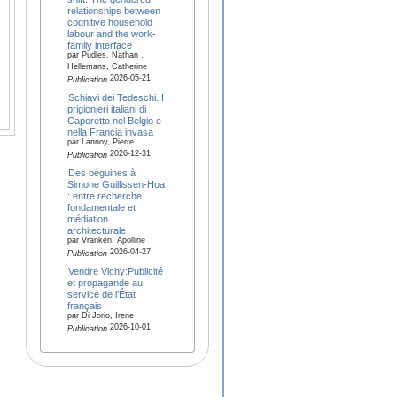
relationships between
cognitive household
labour and the work-
family interface
par Pudles, Nathan ,
Hellemans, Catherine
2026-05-21
Publication
Schiavi dei Tedeschi.:I
prigionieri italiani di
Caporetto nel Belgio e
nella Francia invasa
par Lannoy, Pierre
2026-12-31
Publication
Des béguines à
Simone Guillissen-Hoa
: entre recherche
fondamentale et
médiation
architecturale
par Vranken, Apolline
2026-04-27
Publication
Vendre Vichy:Publicité
et propagande au
service de l’État
français
par Di Jorio, Irene
2026-10-01
Publication