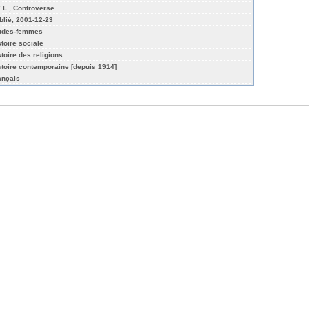
T.L., Controverse
blié, 2001-12-23
udes-femmes
stoire sociale
stoire des religions
stoire contemporaine [depuis 1914]
ançais