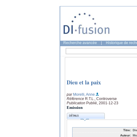
Recherche avancée
|
Historique de rec
Dieu et la paix
par
Morelli, Anne
Référence
R.T.L., Controverse
Publication
Publié, 2001-12-23
Emission
DÉTAILS
Titre:
Die
Auteur:
Mo