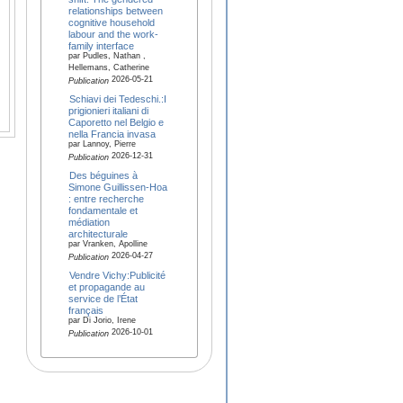
relationships between
cognitive household
labour and the work-
family interface
par Pudles, Nathan ,
Hellemans, Catherine
2026-05-21
Publication
Schiavi dei Tedeschi.:I
prigionieri italiani di
Caporetto nel Belgio e
nella Francia invasa
par Lannoy, Pierre
2026-12-31
Publication
Des béguines à
Simone Guillissen-Hoa
: entre recherche
fondamentale et
médiation
architecturale
par Vranken, Apolline
2026-04-27
Publication
Vendre Vichy:Publicité
et propagande au
service de l’État
français
par Di Jorio, Irene
2026-10-01
Publication