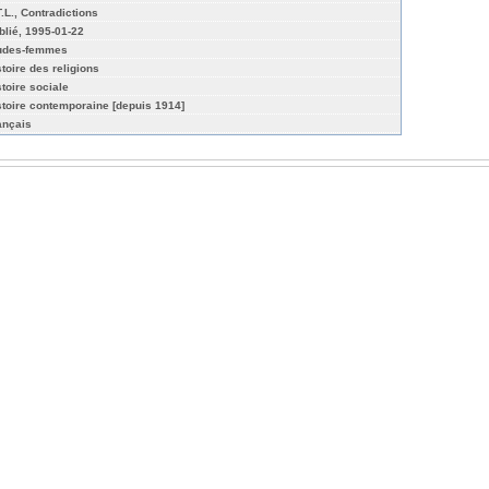
T.L., Contradictions
blié, 1995-01-22
udes-femmes
stoire des religions
stoire sociale
stoire contemporaine [depuis 1914]
ançais