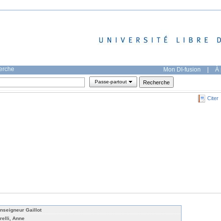
herche
Mon DI-fusion
|
À 
Passe-partout
Citer
nseigneur Gaillot
relli, Anne