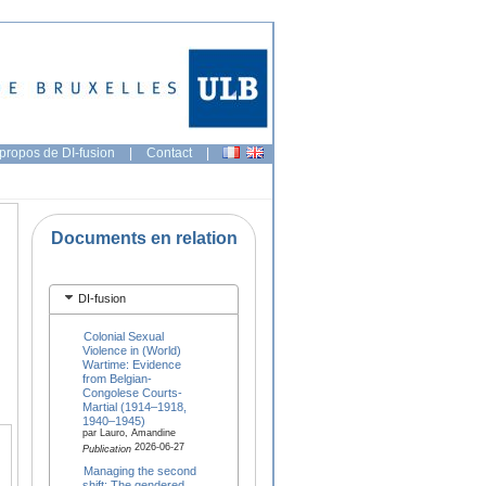
propos de DI-fusion
|
Contact
|
Documents en relation
DI-fusion
Colonial Sexual
Violence in (World)
Wartime: Evidence
from Belgian-
Congolese Courts-
Martial (1914–1918,
1940–1945)
par Lauro, Amandine
2026-06-27
Publication
Managing the second
shift: The gendered