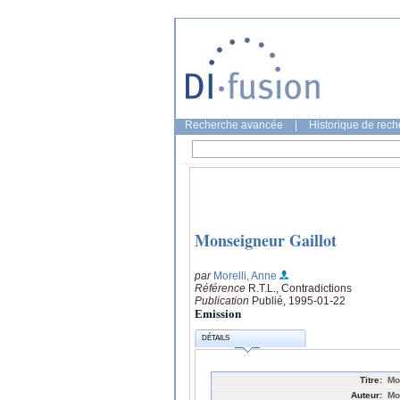
Recherche avancée
|
Historique de rec
Monseigneur Gaillot
par
Morelli, Anne
Référence
R.T.L., Contradictions
Publication
Publié, 1995-01-22
Emission
DÉTAILS
Titre:
Mo
Auteur:
Mo