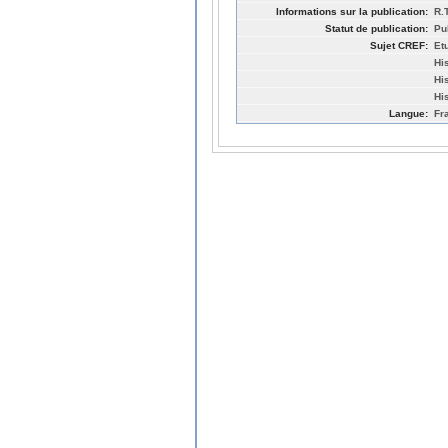
Informations sur la publication:
R.
Statut de publication:
Pu
Sujet CREF:
Et
Hi
Hi
Hi
Langue:
Fr