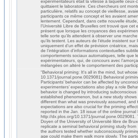
expérimentateurs était la vitesse à laquelle ceux-c
quittaient le laboratoire. Ces chercheurs ont mon
particulière, relatifs au concept de vieillesse, av
participants ce même concept et les avaient ame
lentement. Cependant, dans cette nouvelle étude,
l’Université Libre de Bruxelles ont trouvé que cet 
présent que lorsque les croyances des expériment
telle sorte qu’ils attendent à observer une marche 
qu’ils testent. Les auteurs de l’étude insistent sur le
uniquement d’un effet de prévision créatrice, mais
de l’intégration d’informations contextuelles subti
comportements sociaux automatiques, telle que le
expérimentateurs, qui, de concours avec l’amorçag
mélangées on altéré le comportement des partici
“Behavioral priming: It's all in the mind, but whos
10.1371/journal.pone.0029081) Behavioral primi
Participants’ behavior can be affected by unconsc
experimenters’ expectations also play a role Behav
behavior is changed by introducing subconscious in
established phenomenon, but a new study shows 
different than what was previously assumed, and 
expectations are also crucial for the priming effec
reported in the Jan. 18 issue of the online journ
http://dx.plos.org/10.1371/journal.pone.0029081.
Doyen of the University of Université libre de Brux
replicate a seminal behavioral priming study from 1
the authors tested whether subconsciously priming
age could make them walk more slowly. The parti