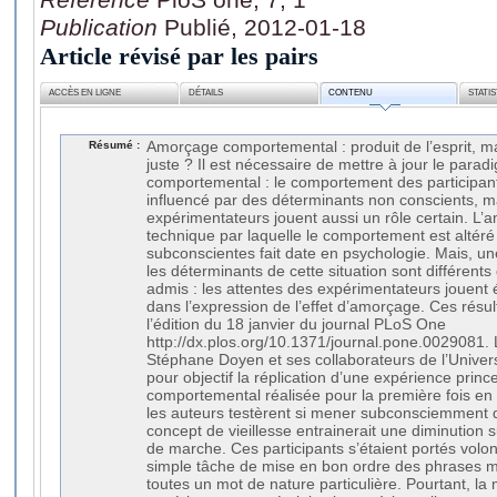
Publication
Publié, 2012-01-18
Article révisé par les pairs
ACCÈS EN LIGNE
DÉTAILS
CONTENU
STATI
Résumé :
Amorçage comportemental : produit de l’esprit, mai
juste ? Il est nécessaire de mettre à jour le par
comportemental : le comportement des participant
influencé par des déterminants non conscients, ma
expérimentateurs jouent aussi un rôle certain. L
technique par laquelle le comportement est altéré 
subconscientes fait date en psychologie. Mais, u
les déterminants de cette situation sont différents
admis : les attentes des expérimentateurs jouent 
dans l’expression de l’effet d’amorçage. Ces résu
l’édition du 18 janvier du journal PLoS One
http://dx.plos.org/10.1371/journal.pone.0029081. 
Stéphane Doyen et ses collaborateurs de l’Univers
pour objectif la réplication d’une expérience pri
comportemental réalisée pour la première fois en 
les auteurs testèrent si mener subconsciemment d
concept de vieillesse entrainerait une diminution 
de marche. Ces participants s’étaient portés volon
simple tâche de mise en bon ordre des phrases 
toutes un mot de nature particulière. Pourtant, la 