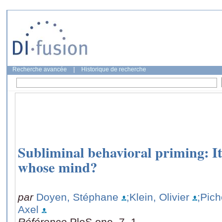
Recherche avancée
|
Historique de recherche
Subliminal behavioral priming: It 
whose mind?
par
Doyen, Stéphane
;Klein, Olivier
;Pich
Axel
Référence
PloS one, 7, 1