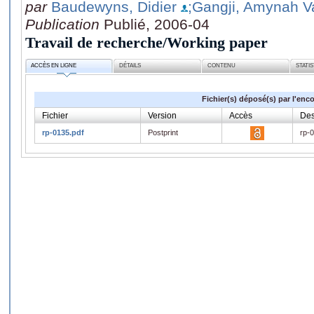
par
Baudewyns, Didier
;Gangji, Amynah 
Publication
Publié, 2006-04
Travail de recherche/Working paper
ACCÈS EN LIGNE
DÉTAILS
CONTENU
STATI
Fichier(s) déposé(s) par l'enc
Fichier
Version
Accès
Des
rp-0135.pdf
Postprint
rp-