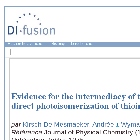
Recherche avancée
|
Historique de recherche
Evidence for the intermediacy of th
direct photoisomerization of thioi
par
Kirsch-De Mesmaeker, Andrée
;Wyma
Référence
Journal of Physical Chemistry (
Publication
Publié, 1975