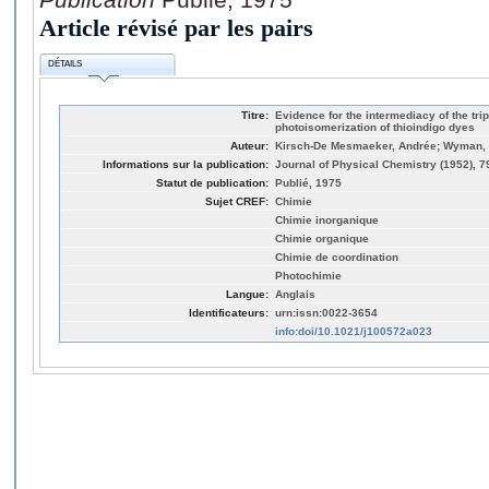
Article révisé par les pairs
DÉTAILS
Titre:
Evidence for the intermediacy of the tripl
photoisomerization of thioindigo dyes
Auteur:
Kirsch-De Mesmaeker, Andrée; Wyman,
Informations sur la publication:
Journal of Physical Chemistry (1952), 79
Statut de publication:
Publié, 1975
Sujet CREF:
Chimie
Chimie inorganique
Chimie organique
Chimie de coordination
Photochimie
Langue:
Anglais
Identificateurs:
urn:issn:0022-3654
info:doi/10.1021/j100572a023