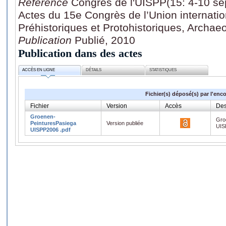
Référence
Congrès de l'UISPP(15: 4-10 se
Actes du 15e Congrès de l’Union internati
Préhistoriques et Protohistoriques, Archae
Publication
Publié, 2010
Publication dans des actes
ACCÈS EN LIGNE
DÉTAILS
STATISTIQUES
Fichier(s) déposé(s) par l'enc
Fichier
Version
Accès
Des
Groenen-
Gro
PeinturesPasiega
Version publiée
UIS
UISPP2006 .pdf