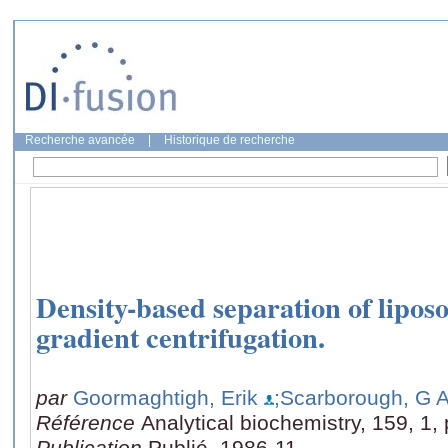
Recherche avancée
|
Historique de recherche
Density-based separation of lipos
gradient centrifugation.
par
Goormaghtigh, Erik
;Scarborough, G 
Référence
Analytical biochemistry, 159, 1,
Publication
Publié, 1986-11