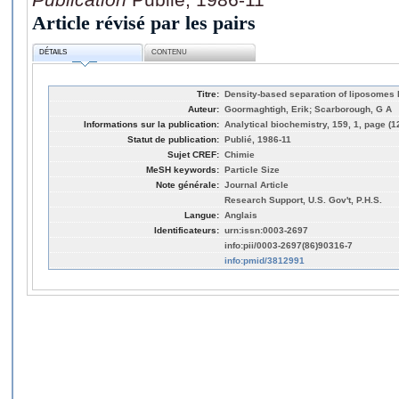
Article révisé par les pairs
DÉTAILS
CONTENU
Titre:
Density-based separation of liposomes b
Auteur:
Goormaghtigh, Erik; Scarborough, G A
Informations sur la publication:
Analytical biochemistry, 159, 1, page (1
Statut de publication:
Publié, 1986-11
Sujet CREF:
Chimie
MeSH keywords:
Particle Size
Note générale:
Journal Article
Research Support, U.S. Gov't, P.H.S.
Langue:
Anglais
Identificateurs:
urn:issn:0003-2697
info:pii/0003-2697(86)90316-7
info:pmid/3812991