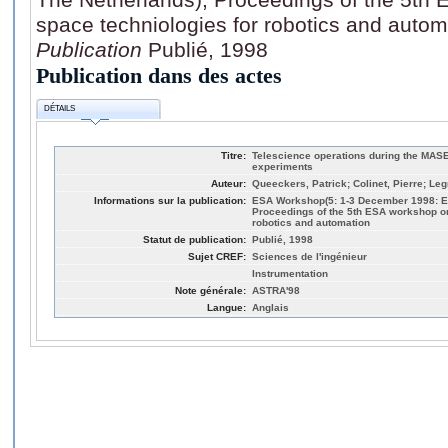
space techniologies for robotics and autom
Publication
Publié, 1998
Publication dans des actes
DÉTAILS
Titre:
Telescience operations during the MA
experiments
Auteur:
Queeckers, Patrick; Colinet, Pierre; Le
Informations sur la publication:
ESA Workshop(5: 1-3 December 1998: ES
Proceedings of the 5th ESA workshop o
robotics and automation
Statut de publication:
Publié, 1998
Sujet CREF:
Sciences de l'ingénieur
Instrumentation
Note générale:
ASTRA'98
Langue:
Anglais