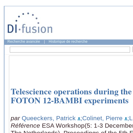
Recherche avancée
|
Historique de recherche
Telescience operations during t
FOTON 12-BAMBI experiments
par
Queeckers, Patrick
;Colinet, Pierre
;
Référence
ESA Workshop(5: 1-3 December
The Netherlands), Proceedings of the 5t