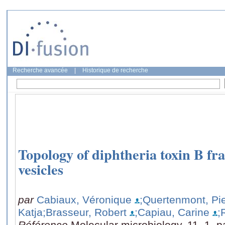
Recherche avancée
|
Historique de recherche
Topology of diphtheria toxin B fra
vesicles
par
Cabiaux, Véronique
;Quertenmont, Pie
Katja
;Brasseur, Robert
;Capiau, Carine
;
Référence
Molecular microbiology, 11, 1, 