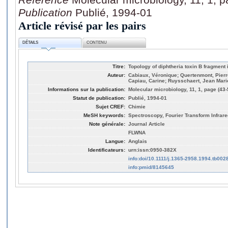
Publication
Publié, 1994-01
Article révisé par les pairs
DÉTAILS
CONTENU
Titre:
Topology of diphtheria toxin B fragment i
Auteur:
Cabiaux, Véronique; Quertenmont, Pierre
Capiau, Carine; Ruysschaert, Jean Mari
Informations sur la publication:
Molecular microbiology, 11, 1, page (43-
Statut de publication:
Publié, 1994-01
Sujet CREF:
Chimie
MeSH keywords:
Spectroscopy, Fourier Transform Infrare
Note générale:
Journal Article
FLWNA
Langue:
Anglais
Identificateurs:
urn:issn:0950-382X
info:doi/10.1111/j.1365-2958.1994.tb002
info:pmid/8145645